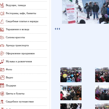
Ведущие, тамада
Рестораны, кафе, банкеты
Свадебные платья и наряды
Украшения и кольца
Салоны красоты
Аренда транспорта
Оформление праздников
Музыка и развлечения
Фото
Видео
Подарки
Цветы и букеты
Свадебное путешествие