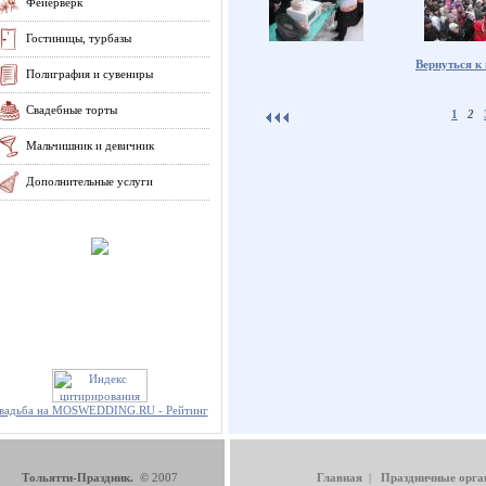
Фейерверк
Гостиницы, турбазы
Вернуться к
Полиграфия и сувениры
Свадебные торты
1
2
Мальчишник и девичник
Дополнительные услуги
вадьба на MOSWEDDING.RU - Рейтинг
Тольятти-Праздник.
© 2007
Главная
|
Праздничные орга