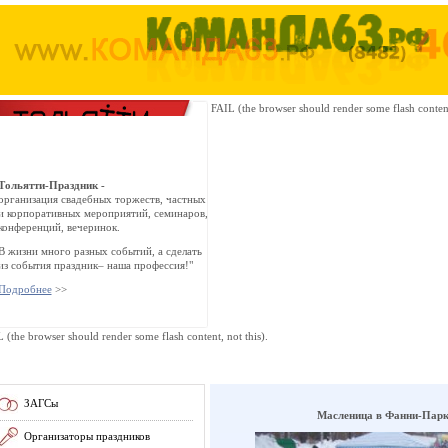
FAIL (the browser should render some flash content,
Тольятти-Праздник -
организация свадебных торжеств, частных
и корпоративных мероприятий, семинаров,
конференций, вечеринок.
В жизни много разных событий, а сделать
из события праздник– наша профессия!"
Подробнее
>>
 (the browser should render some flash content, not this).
ЗАГСы
Масленица в Фанни-Парке
Организаторы праздников