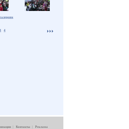
 галереям
3
4
низации
|
Контакты
|
Реклама