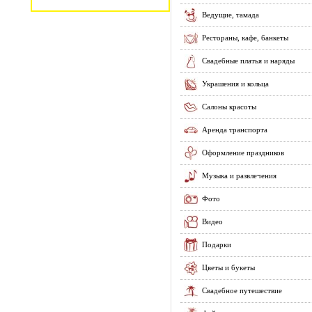
Ведущие, тамада
Рестораны, кафе, банкеты
Свадебные платья и наряды
Украшения и кольца
Салоны красоты
Аренда транспорта
Оформление праздников
Музыка и развлечения
Фото
Видео
Подарки
Цветы и букеты
Свадебное путешествие