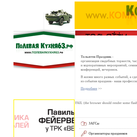
Тольятти-Праздник -
организация свадебных торжеств, ча
и корпоративных мероприятий, семин
конференций, вечеринок.
В жизни много разных событий, а сде
из события праздник– наша профессия
Подробнее
>>
FAIL (the browser should render some flash 
ЗАГСы
Организаторы праздников