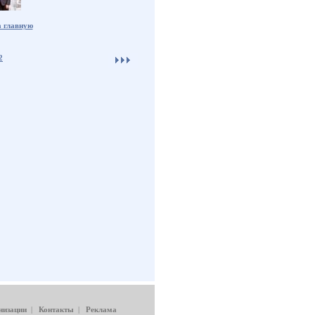
а главную
2
низации
|
Контакты
|
Реклама