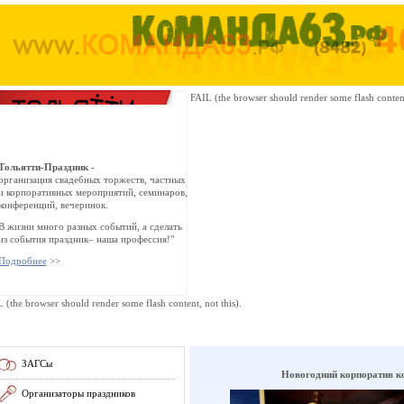
FAIL (the browser should render some flash content,
Тольятти-Праздник -
организация свадебных торжеств, частных
и корпоративных мероприятий, семинаров,
конференций, вечеринок.
В жизни много разных событий, а сделать
из события праздник– наша профессия!"
Подробнее
>>
 (the browser should render some flash content, not this).
ЗАГСы
Новогодний корпоратив к
Организаторы праздников