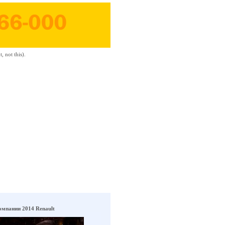
 not this).
омпании 2014 Renault