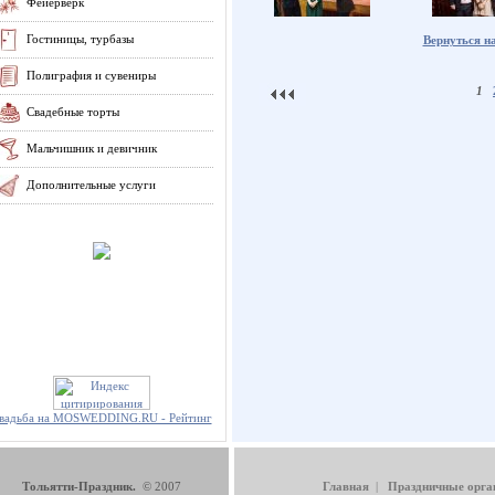
Фейерверк
Гостиницы, турбазы
Вернуться н
Полиграфия и сувениры
1
Свадебные торты
Мальчишник и девичник
Дополнительные услуги
вадьба на MOSWEDDING.RU - Рейтинг
Тольятти-Праздник.
© 2007
Главная
|
Праздничные орга