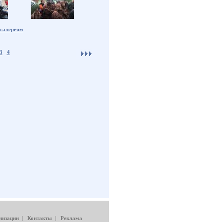
 галереям
3
4
низации
|
Контакты
|
Реклама