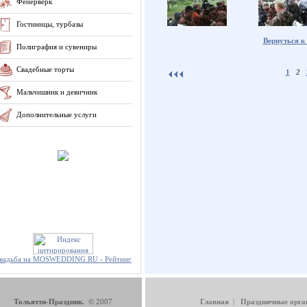
Фейерверк
Гостиницы, турбазы
Вернуться к
Полиграфия и сувениры
Свадебные торты
1
2
Мальчишник и девичник
Дополнительные услуги
вадьба на MOSWEDDING.RU - Рейтинг
Тольятти-Праздник.
© 2007
Главная
|
Праздничные орга