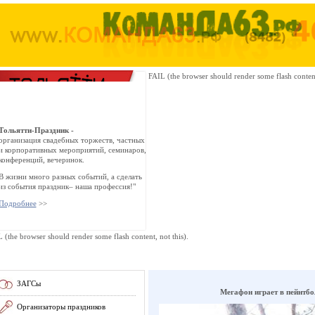
FAIL (the browser should render some flash content,
Тольятти-Праздник -
организация свадебных торжеств, частных
и корпоративных мероприятий, семинаров,
конференций, вечеринок.
В жизни много разных событий, а сделать
из события праздник– наша профессия!"
Подробнее
>>
 (the browser should render some flash content, not this).
ЗАГСы
Мегафон играет в пейнтбол
Организаторы праздников