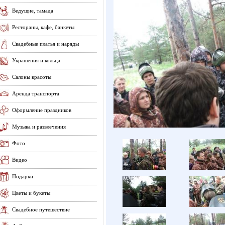
Ведущие, тамада
Рестораны, кафе, банкеты
Свадебные платья и наряды
Украшения и кольца
Салоны красоты
Аренда транспорта
Оформление праздников
Музыка и развлечения
Фото
Видео
Подарки
Цветы и букеты
Свадебное путешествие