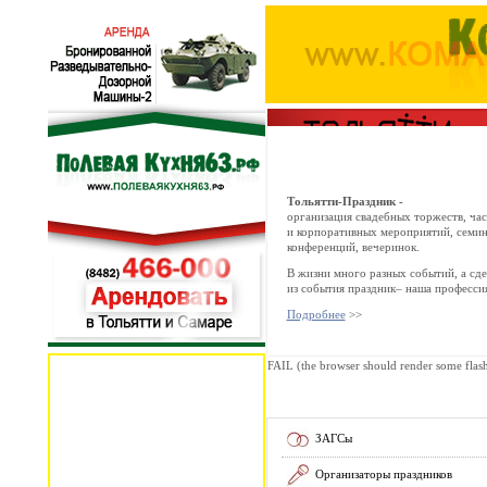
Тольятти-Праздник -
организация свадебных торжеств, ча
и корпоративных мероприятий, семин
конференций, вечеринок.
В жизни много разных событий, а сде
из события праздник– наша профессия
Подробнее
>>
FAIL (the browser should render some flash 
ЗАГСы
Организаторы праздников