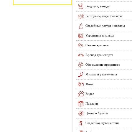
Ведущие, тамада
Рестораны, кафе, банкеты
Свадебные платья и наряды
Украшения и кольца
Салоны красоты
Аренда транспорта
Оформление праздников
Музыка и развлечения
Фото
Видео
Подарки
Цветы и букеты
Свадебное путешествие